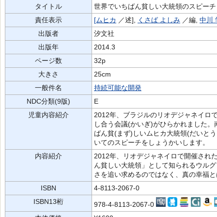
タイトル
世界でいちばん貧しい大統領のスピーチ
責任表示
[ムヒカ
／述],
くさば よしみ
／編,
中川 
出版者
汐文社
出版年
2014.3
ページ数
32p
大きさ
25cm
一般件名
持続可能な開発
NDC分類(9版)
E
児童内容紹介
2012年、ブラジルのリオデジャネイロで
し合う会議(かいぎ)がひらかれました。
ばん貧(まず)しいムヒカ大統領(だいとう
いてのスピーチをしょうかいします。
内容紹介
2012年、リオデジャネイロで開催さ
ん貧しい大統領」として知られるウルグ
さを追い求めるのではなく、真の幸福と
ISBN
4-8113-2067-0
ISBN13桁
978-4-8113-2067-0