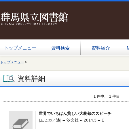
トップメニュー
資料検索
資料紹介
トップメニュー
>
資料詳細
1 件中、 1 件目
世界でいちばん貧しい大統領のスピーチ
[ムヒカ／述] -- 汐文社 -- 2014.3 -- E