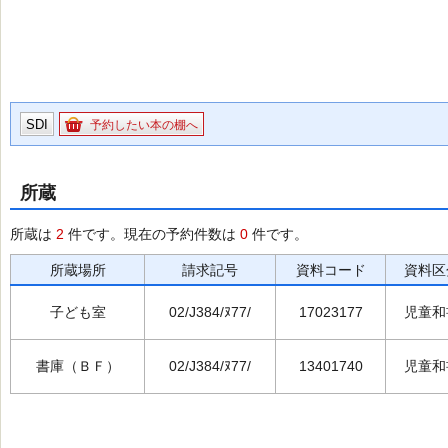
SDI
予約したい本の棚へ
所蔵
所蔵は
2
件です。現在の予約件数は
0
件です。
所蔵場所
請求記号
資料コード
資料区
子ども室
02/J384/ﾇ77/
17023177
児童和
書庫（ＢＦ）
02/J384/ﾇ77/
13401740
児童和