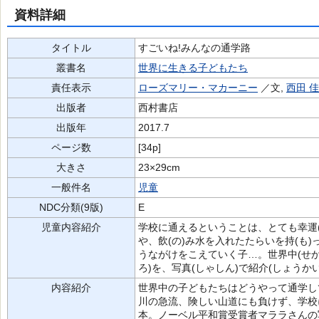
資料詳細
タイトル
すごいね!みんなの通学路
叢書名
世界に生きる子どもたち
責任表示
ローズマリー・マカーニー
／文,
西田 
出版者
西村書店
出版年
2017.7
ページ数
[34p]
大きさ
23×29cm
一般件名
児童
NDC分類(9版)
E
児童内容紹介
学校に通えるということは、とても幸運(
や、飲(の)み水を入れたたらいを持(も
うながけをこえていく子…。世界中(せか
ろ)を、写真(しゃしん)で紹介(しょうか
内容紹介
世界中の子どもたちはどうやって通学し
川の急流、険しい山道にも負けず、学校
本。ノーベル平和賞受賞者マララさんの