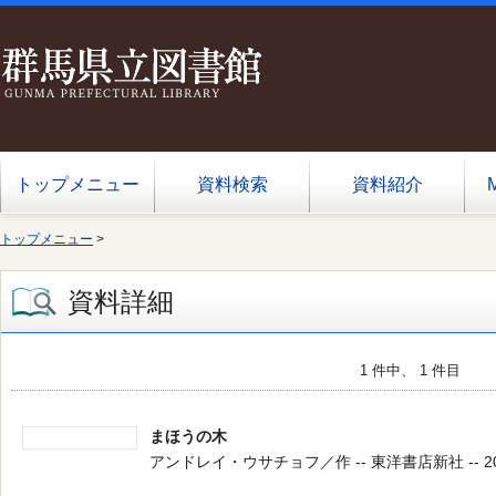
トップメニュー
資料検索
資料紹介
トップメニュー
>
資料詳細
1 件中、 1 件目
まほうの木
アンドレイ・ウサチョフ／作 -- 東洋書店新社 -- 2020.