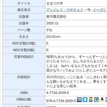
タイトル
まほうの木
責任表示
アンドレイ・ウサチョフ
／作,
イーゴリ
出版者
東洋書店新社
出版年
2020.11
ページ数
37p
大きさ
22×31cm
NDC分類(10版)
E
NDC分類(9版)
E
児童内容紹介
地球(ちきゅう)から、ずーっとずーっとと
がうたをうたい、おしろがそらをとび、木
し)には、ねがいをなんでもかなえてく
星かな?いってみよう!ふしぎとユーモ
内容紹介
天の川のはしっこにある「ふしぎわく星
んな願いもかなえてくれる…。夢をくす
トによる美しい絵本。
ISBN
4-7734-2039-5
ISBN13桁
978-4-7734-2039-5