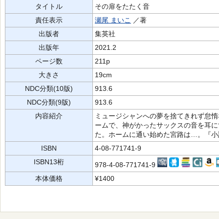
タイトル
その扉をたたく音
責任表示
瀬尾 まいこ
／著
出版者
集英社
出版年
2021.2
ページ数
211p
大きさ
19cm
NDC分類(10版)
913.6
NDC分類(9版)
913.6
内容紹介
ミュージシャンへの夢を捨てきれず怠惰
ームで、神がかったサックスの音を耳に
た。ホームに通い始めた宮路は…。『小
ISBN
4-08-771741-9
ISBN13桁
978-4-08-771741-9
本体価格
¥1400