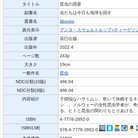
タイトル
昆虫の惑星
副書名
虫たちは今日も地球を回す
叢書名
&books
責任表示
アンヌ・スヴェルトルップ=ティーゲソ
出版者
辰巳出版
出版年
2022.4
ページ数
243p
大きさ
19cm
一般件名
昆虫
NDC分類(10版)
486.04
NDC分類(9版)
486.04
内容紹介
子煩悩なハサミムシ、乾いて休眠するネ
シ…。ノルウェーの女性昆虫学者が、奇
る。ヒトと昆虫の関わりもとりあげる。
ISBN
4-7778-2892-0
ISBN13桁
978-4-7778-2892-0