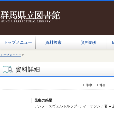
トップメニュー
資料検索
資料紹介
トップメニュー
>
資料詳細
1 件中、 1 件目
昆虫の惑星
アンヌ・スヴェルトルップ=ティーゲソン／著 -- 辰巳出版 -