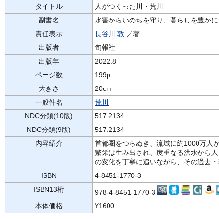
タイトル
人がつくった川・荒川
副書名
水害からいのちを守り、暮らしを豊かに
責任表示
長谷川 敦
／著
出版者
旬報社
出版年
2022.8
ページ数
199p
大きさ
20cm
一般件名
荒川
NDC分類(10版)
517.2134
NDC分類(9版)
517.2134
内容紹介
首都圏をつらぬき、流域に約1000万
繁栄は生み出され、度重なる洪水から人
の変化を丁寧に追いながら、その過去・
ISBN
4-8451-1770-3
ISBN13桁
978-4-8451-1770-3
本体価格
¥1600