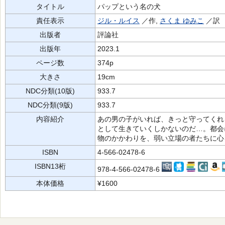
タイトル
パップという名の犬
責任表示
ジル・ルイス
／作,
さくま ゆみこ
／訳
出版者
評論社
出版年
2023.1
ページ数
374p
大きさ
19cm
NDC分類(10版)
933.7
NDC分類(9版)
933.7
内容紹介
あの男の子がいれば、きっと守ってくれ
として生きていくしかないのだ…。都会
物のかかわりを、弱い立場の者たちに心
ISBN
4-566-02478-6
ISBN13桁
978-4-566-02478-6
本体価格
¥1600